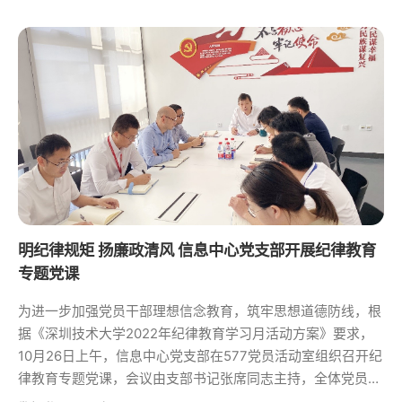
园建于1924年，有着...
明纪律规矩 扬廉政清风 信息中心党支部开展纪律教育
专题党课
为进一步加强党员干部理想信念教育，筑牢思想道德防线，根
据《深圳技术大学2022年纪律教育学习月活动方案》要求，
10月26日上午，信息中心党支部在577党员活动室组织召开纪
律教育专题党课，会议由支部书记张席同志主持，全体党员干
部参加。​张席同志首先带领全体党员干部对《中国共产党纪律