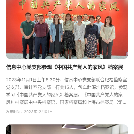
信息中心党支部参观《中国共产党人的家风》档案展
2023年11月1日上午8:30分，信息中心党支部联合纪检监察室
党支部、审计室党支部一行共15人，包车赴深圳档案馆，参观
学习《中国共产党人的家风》档案展。《中国共产党人的家
风》档案展由中央档案馆、国家档案局和上海市档案局（馆）
主办，深圳市纪委监委机关、深圳市档案馆联合承办，在深圳
发布时间：2023年12月01日
档案中心正式开放。展览分“老一...