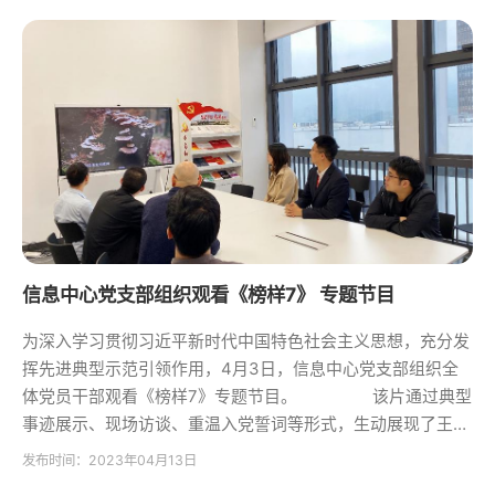
信息中心党支部组织观看《榜样7》 专题节目
为深入学习贯彻习近平新时代中国特色社会主义思想，充分发
挥先进典型示范引领作用，4月3日，信息中心党支部组织全
体党员干部观看《榜样7》专题节目。 该片通过典型
事迹展示、现场访谈、重温入党誓词等形式，生动展现了王亚
平、王传喜、艾爱国、张玉滚、武大靖、林占熺、孟昆玉、路
发布时间：2023年04月13日
生梅等8名党员坚定信念...